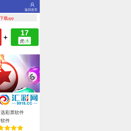
返回首页
首选彩票软件
产软件