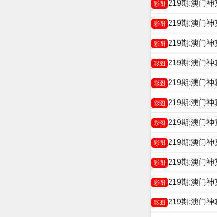
219期:澳门
彩图
219期:澳门
彩图
219期:澳门
彩图
219期:澳门
彩图
219期:澳门
彩图
219期:澳门
彩图
219期:澳门
彩图
219期:澳门
彩图
219期:澳门
彩图
219期:澳门
彩图
219期:澳门
彩图