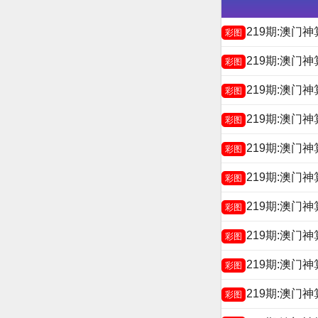
219期:澳门
彩图
219期:澳门
彩图
219期:澳门
彩图
219期:澳门
彩图
219期:澳门
彩图
219期:澳门
彩图
219期:澳门
彩图
219期:澳门
彩图
219期:澳门
彩图
219期:澳门
彩图