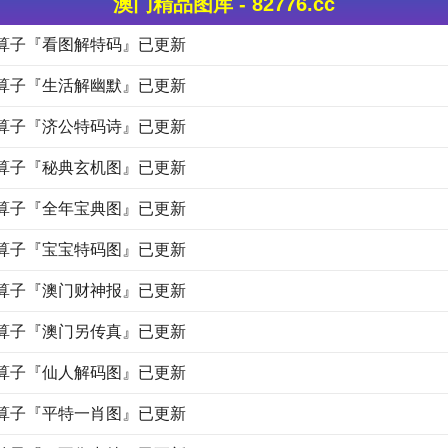
澳门精品图库 - 82776.cc
神算子『看图解特码』已更新
神算子『生活解幽默』已更新
神算子『济公特码诗』已更新
神算子『秘典玄机图』已更新
神算子『全年宝典图』已更新
神算子『宝宝特码图』已更新
神算子『澳门财神报』已更新
神算子『澳门另传真』已更新
神算子『仙人解码图』已更新
神算子『平特一肖图』已更新