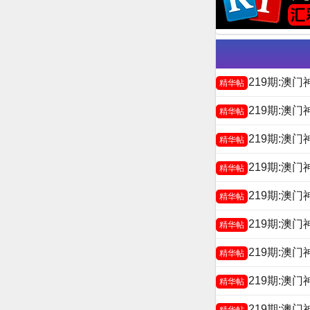
219期:澳门
精华帖
219期:澳门
精华帖
219期:澳门
精华帖
219期:澳门
精华帖
219期:澳门
精华帖
219期:澳门
精华帖
219期:澳门
精华帖
219期:澳门
精华帖
219期:澳门
精华帖