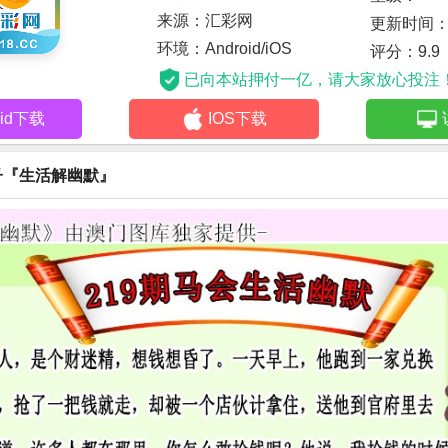
来源：汇彩网
更新时间：20
环境：Android/iOS
评分：9.9
已向本站押付一亿，请大家放心投注
oid下载
IOS下载
算子『生活解幽默』