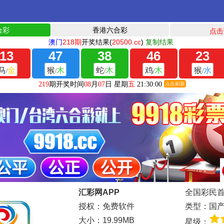
汇彩网APP
全国彩民
授权：免费软件
类型：国
大小：19.99MB
星级：