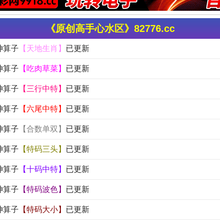
《原创高手心水区》82776.cc
神算子
【天地生肖】
已更新
神算子
【吃肉草菜】
已更新
神算子
【三行中特】
已更新
神算子
【六尾中特】
已更新
神算子
【合数单双】
已更新
神算子
【特码三头】
已更新
神算子
【十码中特】
已更新
神算子
【特码波色】
已更新
神算子
【特码大小】
已更新