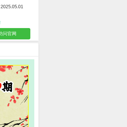
25.05.01
！
访问官网