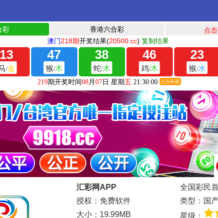
汇彩网APP
全国彩民
授权：免费软件
类型：国
大小：19.99MB
星级：