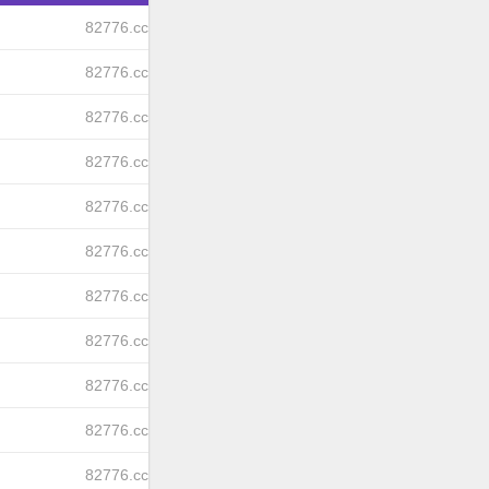
82776.cc
82776.cc
82776.cc
82776.cc
82776.cc
82776.cc
82776.cc
82776.cc
82776.cc
82776.cc
82776.cc