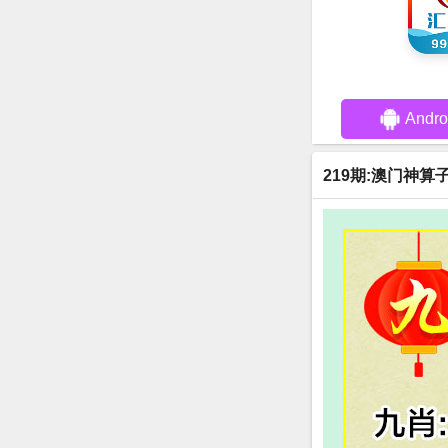
Andr
219期:澳门神