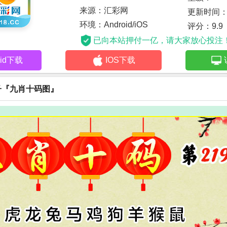
来源：汇彩网
更新时间：20
环境：Android/iOS
评分：9.9
已向本站押付一亿，请大家放心投注
oid下载
IOS下载
算子『九肖十码图』