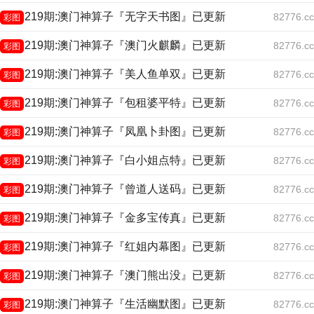
219期:澳门神算子『无字天书图』已更新
82776.cc
彩图
219期:澳门神算子『澳门火麒麟』已更新
82776.cc
彩图
219期:澳门神算子『美人鱼单双』已更新
82776.cc
彩图
219期:澳门神算子『包租婆平特』已更新
82776.cc
彩图
219期:澳门神算子『凤凰卜卦图』已更新
82776.cc
彩图
219期:澳门神算子『白小姐点特』已更新
82776.cc
彩图
219期:澳门神算子『曾道人送码』已更新
82776.cc
彩图
219期:澳门神算子『金多宝传真』已更新
82776.cc
彩图
219期:澳门神算子『红姐内幕图』已更新
82776.cc
彩图
219期:澳门神算子『澳门熊出没』已更新
82776.cc
彩图
219期:澳门神算子『生活幽默图』已更新
82776.cc
彩图