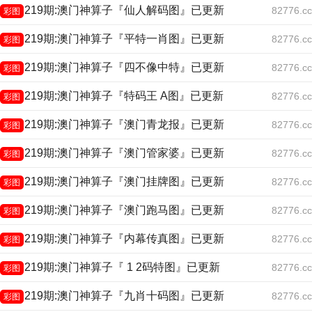
219期:澳门神算子『仙人解码图』已更新
82776.cc
彩图
219期:澳门神算子『平特一肖图』已更新
82776.cc
彩图
219期:澳门神算子『四不像中特』已更新
82776.cc
彩图
219期:澳门神算子『特码王 A图』已更新
82776.cc
彩图
219期:澳门神算子『澳门青龙报』已更新
82776.cc
彩图
219期:澳门神算子『澳门管家婆』已更新
82776.cc
彩图
219期:澳门神算子『澳门挂牌图』已更新
82776.cc
彩图
219期:澳门神算子『澳门跑马图』已更新
82776.cc
彩图
219期:澳门神算子『内幕传真图』已更新
82776.cc
彩图
219期:澳门神算子『 1 2码特图』已更新
82776.cc
彩图
219期:澳门神算子『九肖十码图』已更新
82776.cc
彩图