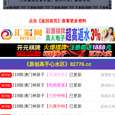
点击【返回首页】查看更多资料
《原创高手心水区》82776.cc
219期:澳门神算子
【天地生肖】
已更新
瑞雪纷飞
精华帖
219期:澳门神算子
【吃肉草菜】
已更新
跳动的心
精华帖
219期:澳门神算子
【三行中特】
已更新
喜闻乐见
精华帖
219期:澳门神算子
【六尾中特】
已更新
必由之地
精华帖