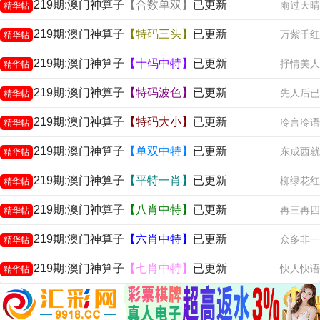
219期:澳门神算子
【合数单双】
已更新
雨过天晴
精华帖
219期:澳门神算子
【特码三头】
已更新
万紫千红
精华帖
219期:澳门神算子
【十码中特】
已更新
抒情美人
精华帖
219期:澳门神算子
【特码波色】
已更新
先人后已
精华帖
219期:澳门神算子
【特码大小】
已更新
冷言冷语
精华帖
219期:澳门神算子
【单双中特】
已更新
东成西就
精华帖
219期:澳门神算子
【平特一肖】
已更新
柳绿花红
精华帖
219期:澳门神算子
【八肖中特】
已更新
再三再四
精华帖
219期:澳门神算子
【六肖中特】
已更新
众多非一
精华帖
219期:澳门神算子
【七肖中特】
已更新
快人快语
精华帖