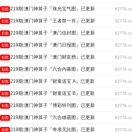
219期:澳门神算子『珠光宝气图』已更新
82776.cc
彩图
219期:澳门神算子『王者禁一肖』已更新
82776.cc
彩图
219期:澳门神算子『澳门信封图』已更新
82776.cc
彩图
219期:澳门神算子『澳门日报图』已更新
82776.cc
彩图
219期:澳门神算子『澳门财富榜』已更新
82776.cc
彩图
219期:澳门神算子『六合内幕图』已更新
82776.cc
彩图
219期:澳门神算子『财童送宝 A』已更新
82776.cc
彩图
219期:澳门神算子『财童送宝 B』已更新
82776.cc
彩图
219期:澳门神算子『博彩特刊图』已更新
82776.cc
彩图
219期:澳门神算子『六合雄霸图』已更新
82776.cc
彩图
219期:澳门神算子『奇准无比图』已更新
82776.cc
彩图