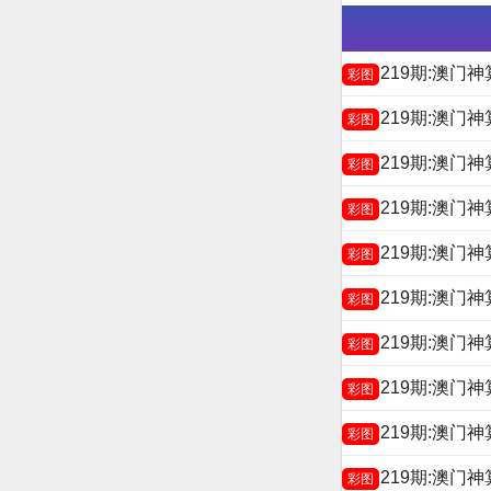
219期:澳门
彩图
219期:澳门
彩图
219期:澳门
彩图
219期:澳门
彩图
219期:澳门
彩图
219期:澳门
彩图
219期:澳门
彩图
219期:澳门
彩图
219期:澳门
彩图
219期:澳门
彩图