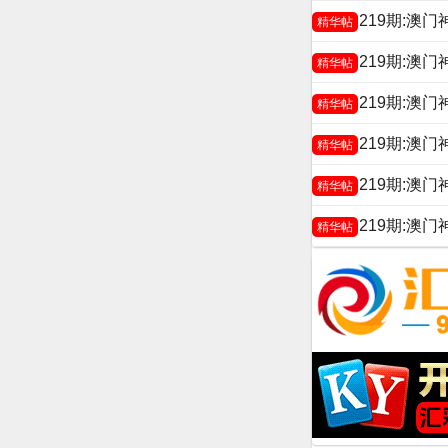
219期:澳门
精华帖
219期:澳门
精华帖
219期:澳门
精华帖
219期:澳门
精华帖
219期:澳门
精华帖
219期:澳门
精华帖