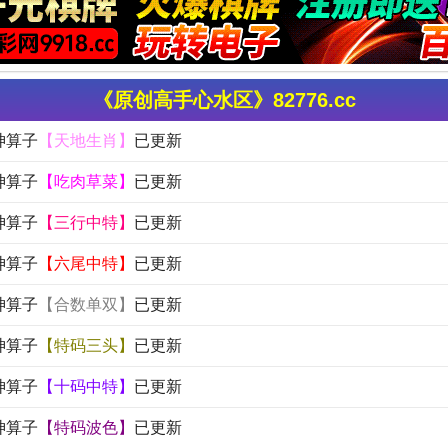
《原创高手心水区》82776.cc
神算子
【天地生肖】
已更新
神算子
【吃肉草菜】
已更新
神算子
【三行中特】
已更新
神算子
【六尾中特】
已更新
神算子
【合数单双】
已更新
神算子
【特码三头】
已更新
神算子
【十码中特】
已更新
神算子
【特码波色】
已更新