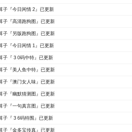
神算子『今日闲情 2』已更新
神算子『高清跑狗图』已更新
神算子『另版跑狗图』已更新
神算子『今日闲情 1』已更新
神算子『 3 0码中特』已更新
神算子『美人鱼中特』已更新
神算子『澳门女人味』已更新
神算子『幽默猜测图』已更新
神算子『一句真言图』已更新
神算子『 3 6码特围』已更新
神算子『金多宝传真』已更新