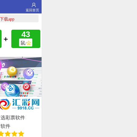
返回首页
首选彩票软件
产软件