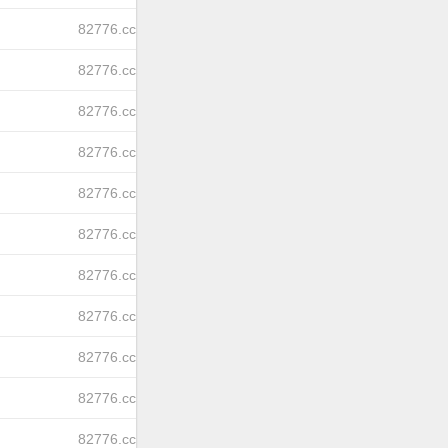
82776.cc
82776.cc
82776.cc
82776.cc
82776.cc
82776.cc
82776.cc
82776.cc
82776.cc
82776.cc
82776.cc