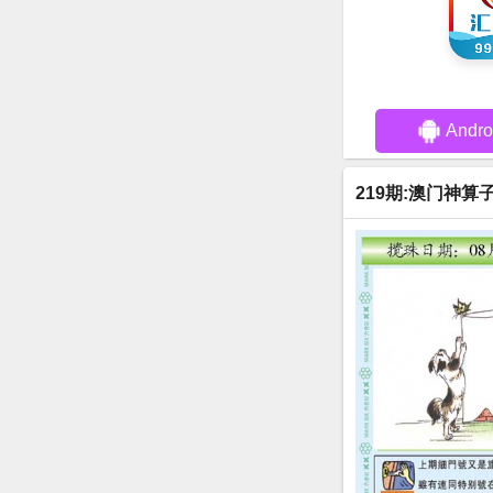
Andr
219期:澳门神算