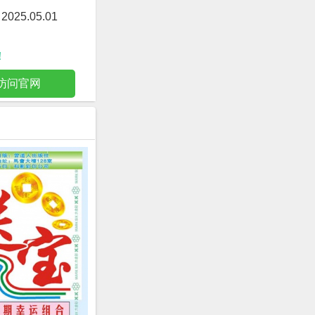
25.05.01
！
访问官网